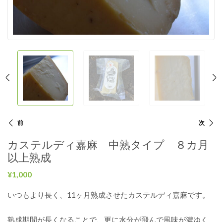
投
前
次
カステルディ嘉麻 中熟タイプ ８カ月
稿
以上熟成
ナ
¥
1,000
ビ
いつもより長く、11ヶ月熟成させたカステルディ嘉麻です。
ゲ
熟成期間が長くなることで、更に水分が飛んで風味が濃ゆく